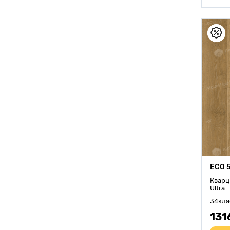
ECO 
Кварц
Ultra
34кла
131