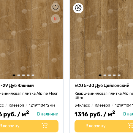
5-29 Дуб Южный
ECO 5-30 Дуб Цейлонский
-виниловая плитка Alpine Floor
Кварц-виниловая плитка Alpine
Ultra
сс
Клеевой
1219*184*2мм
34класс
Клеевой
1219*184
2
2
6 руб. / м
1316 руб. / м
В наличии
В на
В корзину
В корзину