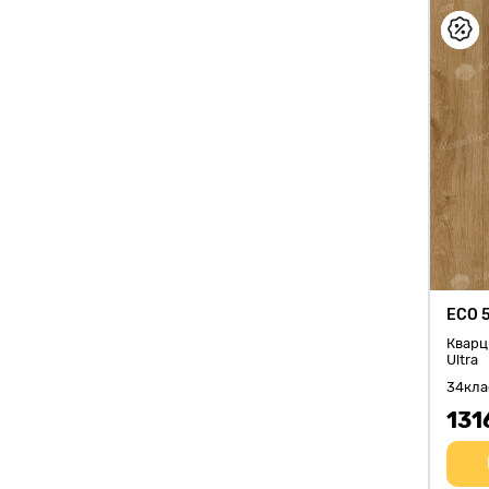
ECO 
Кварц
Ultra
34кла
131