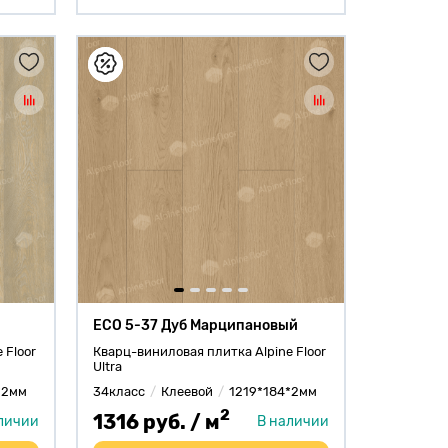
ECO 5-37 Дуб Марципановый
 Floor
Кварц-виниловая плитка Alpine Floor
Ultra
*2мм
34класс
Клеевой
1219*184*2мм
2
1316 руб. / м
личии
В наличии