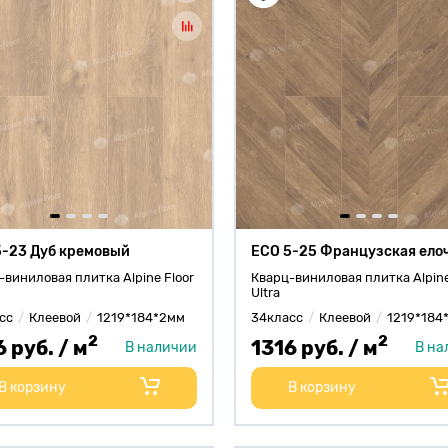
5-23 Дуб кремовый
ECO 5-25 Французская ело
-виниловая плитка Alpine Floor
Кварц-виниловая плитка Alpine
Ultra
сс
Клеевой
1219*184*2мм
34класс
Клеевой
1219*184
2
2
6 руб. / м
1316 руб. / м
В наличии
В на
В корзину
В корзину