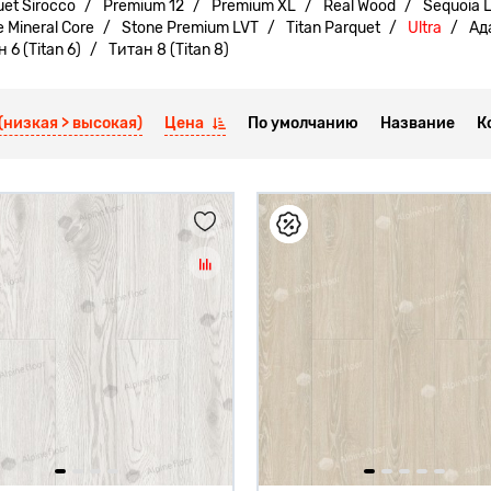
uet Sirocco
Premium 12
Premium XL
Real Wood
Sequoia 
 Mineral Core
Stone Premium LVT
Titan Parquet
Ultra
Ад
 6 (Titan 6)
Титан 8 (Titan 8)
(низкая > высокая)
Цена
По умолчанию
Название
К