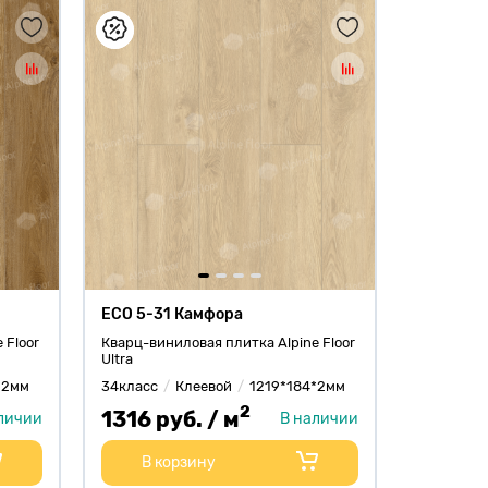
ECO 5-31 Камфора
 Floor
Кварц-виниловая плитка Alpine Floor
Ultra
*2мм
34класс
Клеевой
1219*184*2мм
2
1316 руб. / м
личии
В наличии
В корзину