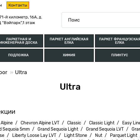
м
Контакты
71-й километр, 16А, д.
 "Вэйпарк",1 этаж
ПАРКЕТНАЯ И
ПАРКЕТ АНГЛИЙСКАЯ
ПАРКЕТ ФРАНЦУЗСКА
ИНЖЕНЕРНАЯ ДОСКА
ЕЛКА
ЕЛКА
ПОДЛОЖКА
ХИМИЯ
ПЛИНТУС
oor
Ultra
Ultra
екции
Alpine
Chevron Alpine LVT
Classic
Classic Light
Easy Lin
d Sequoia 5mm
Grand Sequoia Light
Grand Sequoia LVT
Gra
nse
Liberty Loose Lay LVT
Light Stone
Nut
Parquet Light