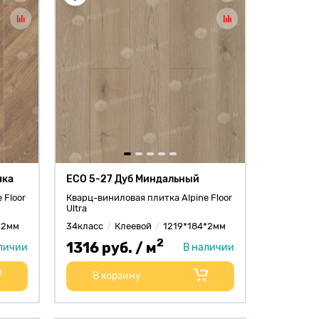
чка
ECO 5-27 Дуб Миндальный
 Floor
Кварц-виниловая плитка Alpine Floor
Ultra
*2мм
34класс
Клеевой
1219*184*2мм
2
1316 руб. / м
личии
В наличии
В корзину