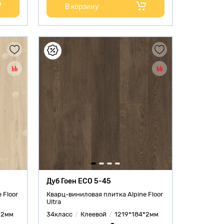
В корзину
Дуб Гоен ЕСО 5-45
 Floor
Кварц-виниловая плитка Alpine Floor
Ultra
*2мм
34класс
Клеевой
1219*184*2мм