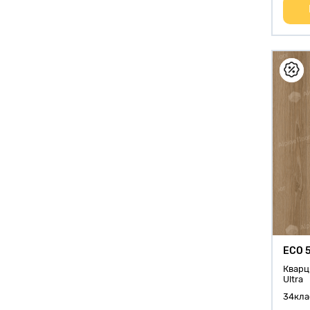
ECO 
Кварц
Ultra
34кла