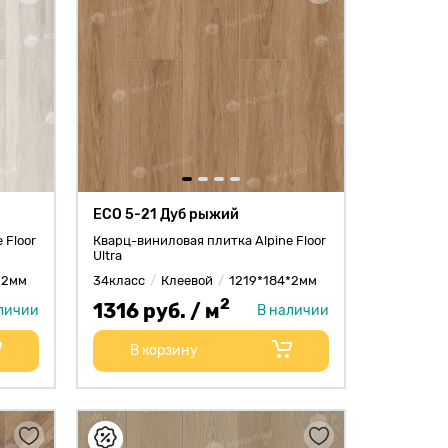
ECO 5-21 Дуб рыжий
 Floor
Кварц-виниловая плитка Alpine Floor
Ultra
*2мм
34класс
Клеевой
1219*184*2мм
2
1316 руб. / м
личии
В наличии
В корзину