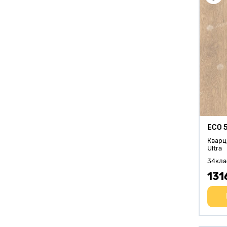
ECO 
Кварц
Ultra
34кла
131