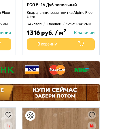
ECO 5-16 Дуб пепельный
 Floor
Кварц-виниловая плитка Alpine Floor
Ultra
*2мм
34класс
Клеевой
1219*184*2мм
2
1316 руб. / м
личии
В наличии
В корзину