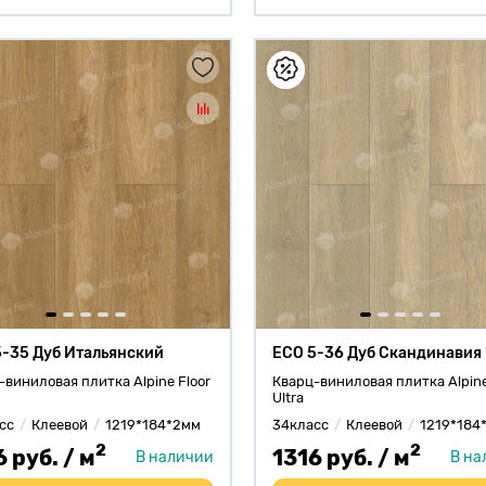
5-35 Дуб Итальянский
ECO 5-36 Дуб Скандинавия
-виниловая плитка Alpine Floor
Кварц-виниловая плитка Alpine
Ultra
сс
Клеевой
1219*184*2мм
34класс
Клеевой
1219*184
2
2
6 руб. / м
1316 руб. / м
В наличии
В на