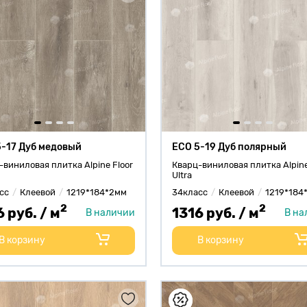
5-17 Дуб медовый
ECO 5-19 Дуб полярный
-виниловая плитка Alpine Floor
Кварц-виниловая плитка Alpine
Ultra
сс
Клеевой
1219*184*2мм
34класс
Клеевой
1219*184
2
2
6 руб. / м
1316 руб. / м
В наличии
В на
В корзину
В корзину