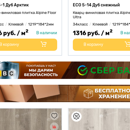
-1 Дуб Арктик
ECO 5-14 Дуб снежный
-виниловая плитка Alpine Floor
Кварц-виниловая плитка Alpine
Ultra
сс
Клеевой
1219*184*2мм
34класс
Клеевой
1219*184
2
2
6 руб. / м
1316 руб. / м
В наличии
В на
В корзину
В корзину