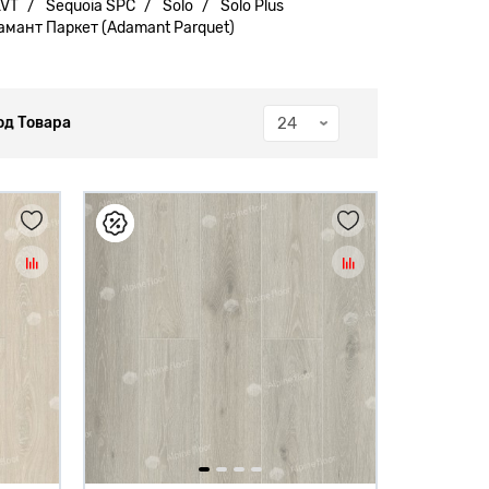
LVT
Sequoia SPC
Solo
Solo Plus
амант Паркет (Adamant Parquet)
од Товара