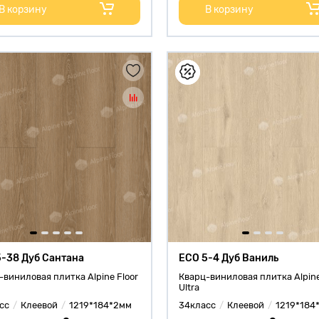
В корзину
В корзину
5-38 Дуб Сантана
ECO 5-4 Дуб Ваниль
-виниловая плитка Alpine Floor
Кварц-виниловая плитка Alpine
Ultra
сс
Клеевой
1219*184*2мм
34класс
Клеевой
1219*184