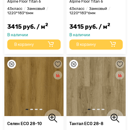
Alpine Floor Titan 6
Alpine Floor Titan 6
43класс
Замковый
43класс
Замковый
1220*183*6мм
1220*183*6мм
2
2
3415 руб. / м
3415 руб. / м
В наличии
В наличии
В корзину
В корзину
Селен ЕСО 28-10
Тантал ЕСО 28-8