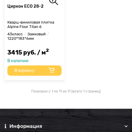
Циркон ЕСО 28-2
Кварц-виниловая плитка
Alpine Floor Titan 6
43класс
Замковый
1220*183*6мм
2
3415 руб. / м
В наличии
В корзину
Показано с 1 по 11 из 11 (всего 1 страниц)
Информация