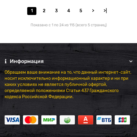
1
2
3
4
5
>
>|
Показано с 1 по 24 из 115 (всего 5 страниц)
Информация
Обращаем ваше внимание на то, что данный интернет-сайт,
носит исключительно информационный характер и ни при
каких условиях не является публичной офертой,
определяемой положениями Статьи 437 Гражданского
кодекса Российской Федерации.