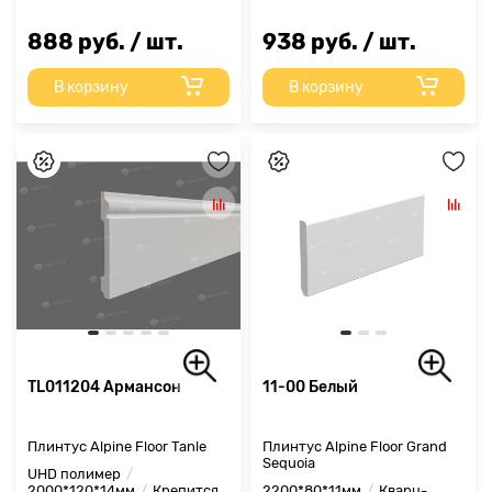
888 руб. / шт.
938 руб. / шт.
В корзину
В корзину
TL011204 Армансон
11-00 Белый
Плинтус Alpine Floor Tanle
Плинтус Alpine Floor Grand
Sequoia
UHD полимер
2000*120*14мм
Крепится
2200*80*11мм
Кварц-