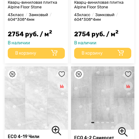
Кварц-виниловая плитка
Кварц-виниловая плитка
Alpine Floor Stone
Alpine Floor Stone
43класс
Замковый
43класс
Замковый
604*308*4мм
604*308*4мм
2
2
2754 руб. / м
2754 руб. / м
В наличии
В наличии
В корзину
В корзину
ECO 4-19 Чили
ECO 4-2 Самерсет