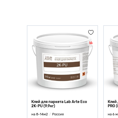
Клей для паркета Lab Arte Eco
Клей 
2K-PU (9.9кг)
PRO (
на 8-14м2
Россия
на 6 