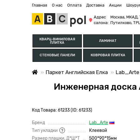
Главная
О нас
Оплата
Доставка
Акции
Шоуру
Адрес
Москва, МКАД, 
салона:
Путилково, ТРЦ
КВАРЦ-ВИНИЛОВАЯ
ЛАМИНАТ
ПЛИТКА
СТЕНОВЫЕ ПАНЕЛИ
КОВРОВАЯ ПЛИТКА
Паркет Английская Елка
Lab_Arte
Инженерная доска А
Код Товара: 61233 (ID: 61233)
Бренд
Lab_Arte
Тип укладки
Клеевой
?
Размер плашки, Д*Ш*Т
500*90*15мм