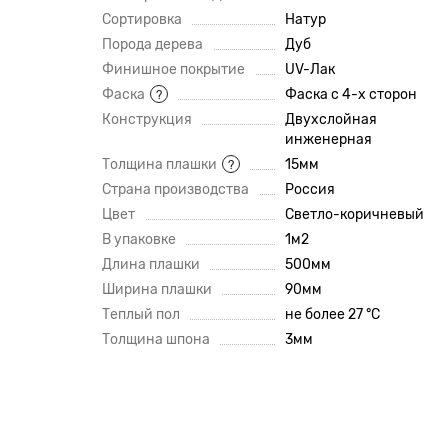
Сортировка
Натур
Порода дерева
Дуб
Финишное покрытие
UV-Лак
Фаска
Фаска с 4-х сторон
?
Конструкция
Двухслойная
инженерная
Толщина плашки
15мм
?
Страна производства
Россия
Цвет
Светло-коричневый
В упаковке
1м2
Длина плашки
500мм
Ширина плашки
90мм
Теплый пол
не более 27 °C
Толщина шпона
3мм