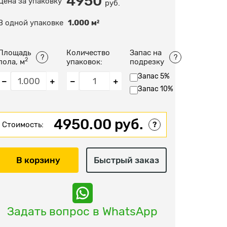
4950
Цена за упаковку
руб.
В одной упаковке
1.000
м
2
Площадь
Количество
Запас на
?
?
2
пола, м
упаковок:
подрезку
Запас 5%
Запас 10%
4950.00 руб.
Стоимость:
?
В корзину
Быстрый заказ
Задать вопрос в WhatsApp