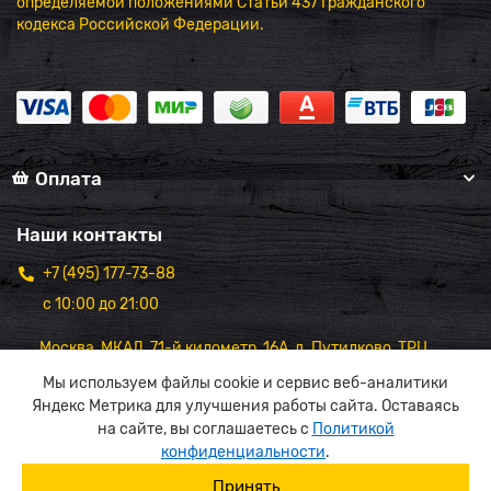
определяемой положениями Статьи 437 Гражданского
кодекса Российской Федерации.
Оплата
Наши контакты
+7 (495) 177-73-88
с 10:00 до 21:00
Москва, МКАД, 71-й километр, 16А, д. Путилково, ТРЦ
"Вэйпарк",1 этаж
Мы используем файлы cookie и сервис веб-аналитики
Яндекс Метрика для улучшения работы сайта. Оставаясь
на сайте, вы соглашаетесь с
Политикой
конфиденциальности
.
Принять