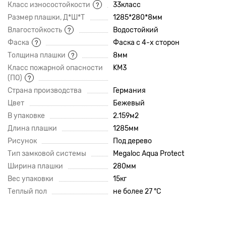
Класс износостойкости
33класс
?
Размер плашки, Д*Ш*Т
1285*280*8мм
Влагостойкость
Водостойкий
?
Фаска
Фаска с 4-х сторон
?
Толщина плашки
8мм
?
Класс пожарной опасности
KM3
(ПО)
?
Страна производства
Германия
Цвет
Бежевый
В упаковке
2.159м2
Длина плашки
1285мм
Рисунок
Под дерево
Тип замковой системы
Megaloc Aqua Protect
Ширина плашки
280мм
Вес упаковки
15кг
Теплый пол
не более 27 °C